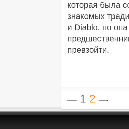
которая была с
знакомых традиц
и Diablo, но он
предшественниц
превзойти.
1
2