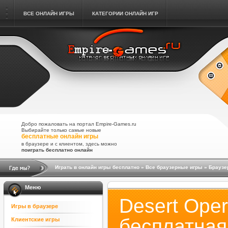
ВСЕ ОНЛАЙН ИГРЫ
КАТЕГОРИИ ОНЛАЙН ИГР
Добро пожаловать на портал Empire-Games.ru
Выбирайте только самые новые
бесплатные онлайн игры
в браузере и с клиентом, здесь можно
поиграть бесплатно онлайн
Играть в онлайн игры бесплатно
»
Все браузерные игры
»
Браузе
Меню
Desert Oper
Игры в браузере
бесплатная
Клиентские игры