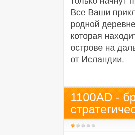
только начнут 
Все Ваши прик
родной деревне
которая находи
острове на дал
от Исландии.
1100AD - б
стратегиче