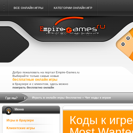
ВСЕ ОНЛАЙН ИГРЫ
КАТЕГОРИИ ОНЛАЙН ИГР
Добро пожаловать на портал Empire-Games.ru
Выбирайте только самые новые
бесплатные онлайн игры
в браузере и с клиентом, здесь можно
поиграть бесплатно онлайн
Играть в онлайн игры бесплатно
»
Чит коды к играм
Меню
Коды к игре
Игры в браузере
Most Wante
Клиентские игры