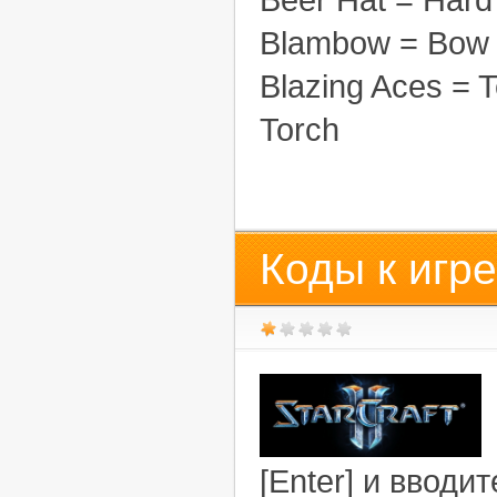
Blambow = Bow 
Blazing Aces = T
Torch
Коды к игре
[Enter] и вводит