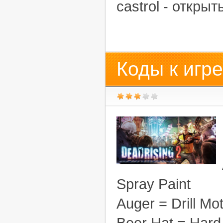
castrol - открыт
Коды к игре
Spray Paint
Auger = Drill Mo
Beer Hat = Hard 