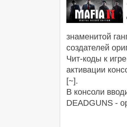
знаменитой ганг
создателей ори
Чит-коды к игр
активации консо
[~].
В консоли ввод
DEADGUNS - ору