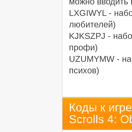
можно вводить 
LXGIWYL - наб
любителей)
KJKSZPJ - наб
профи)
UZUMYMW - наб
психов)
Коды к игре
Scrolls 4: O