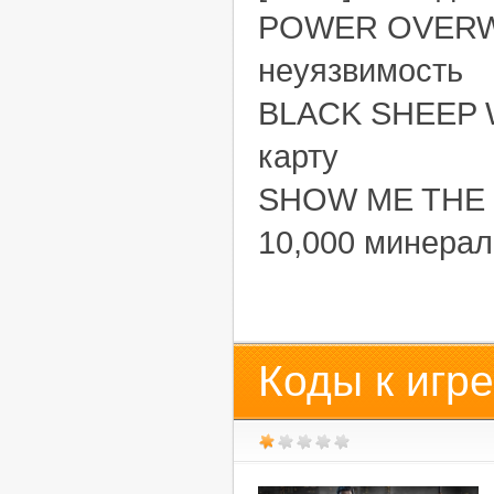
POWER OVERW
неуязвимость
BLACK SHEEP W
карту
SHOW ME THE M
10,000 минерал
Коды к игре