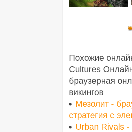
Похожие онлайн
Cultures Онлай
браузерная онл
викингов
Мезолит - бр
стратегия с эл
Urban Rivals 