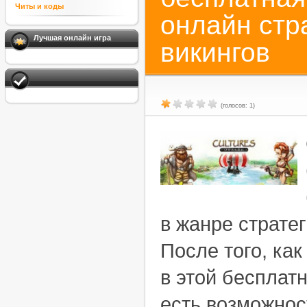
Читы и коды
онлайн стр
Лучшая онлайн игра
викингов
(голосов: 1)
в жанре стратег
После того, ка
в этой бесплатн
есть возможнос