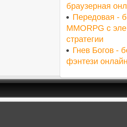
браузерная онл
Передовая - 
MMORPG с элем
стратегии
Гнев Богов - 
фэнтези онлайн