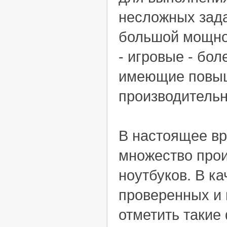
несложных зад
большой мощно
- игровые - бо
имеющие повы
производительн
В настоящее в
множество про
ноутбуков. В к
проверенных и
отметить такие