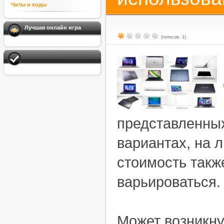
Читы и коды
Лучшая онлайн игра
(голосов: 1)
представленны
вариантах, на л
стоимость такж
варьироваться.
Может возникну