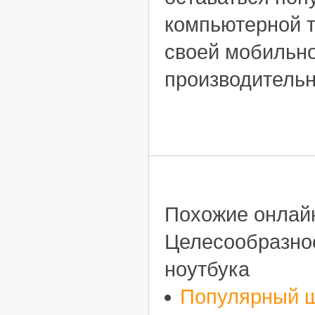
компьютерной т
своей мобильн
производительн
Похожие онлайн
Целесообразно
ноутбука
Популярный шу