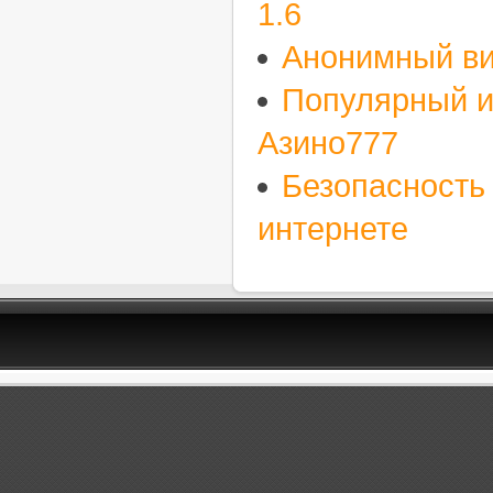
1.6
Анонимный ви
Популярный и
Азино777
Безопасность
интернете