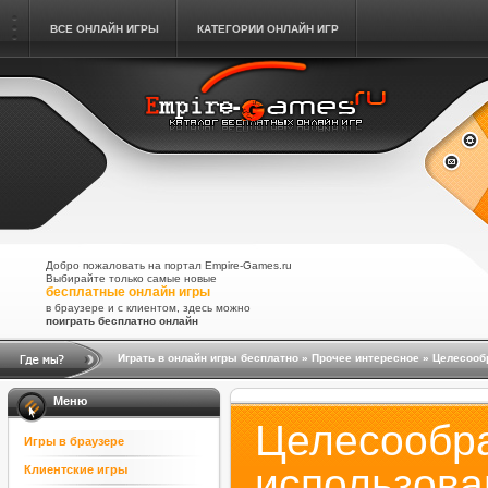
ВСЕ ОНЛАЙН ИГРЫ
КАТЕГОРИИ ОНЛАЙН ИГР
Добро пожаловать на портал Empire-Games.ru
Выбирайте только самые новые
бесплатные онлайн игры
в браузере и с клиентом, здесь можно
поиграть бесплатно онлайн
Играть в онлайн игры бесплатно
»
Прочее интересное
» Целесооб
Меню
Целесообр
Игры в браузере
использова
Клиентские игры