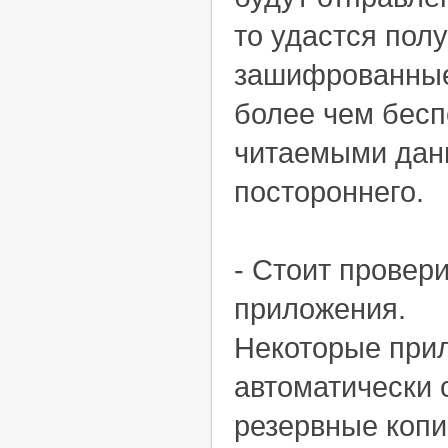
то удастся полу
зашифрованные
более чем бесп
читаемыми дан
постороннего.
- Стоит провер
приложения.
Некоторые при
автоматически 
резервные копи