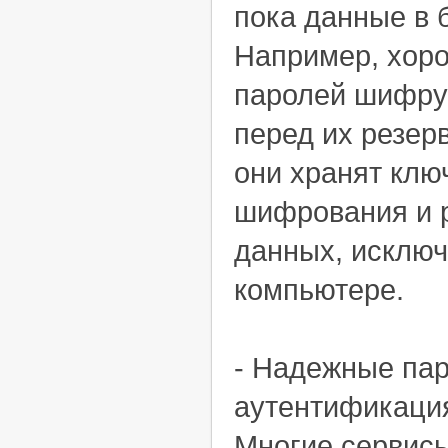
пока данные в 
Например, хор
паролей шифру
перед их резер
они хранят клю
шифрования и 
данных, исключ
компьютере.
- Надежные па
аутентификаци
Многие сервис