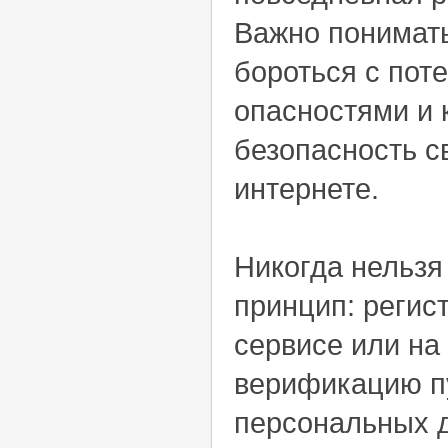
Важно понимать 
бороться с по
опасностями и 
безопасность с
интернете.
Никогда нельзя
принцип: регис
сервисе или на
верификацию п
персональных д