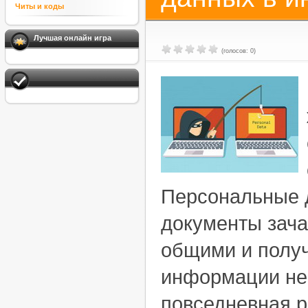
Читы и коды
Лучшая онлайн игра
(голосов: 0)
Персональные 
документы зач
общими и получ
информации не 
повседневная р