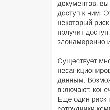
документов, вы
доступ к ним. Э
некоторый риск 
получит доступ
злонамеренно и
Существует мн
несанкциониров
данным. Возмо
включают, конеч
Еще один риск 
сотрудники ком