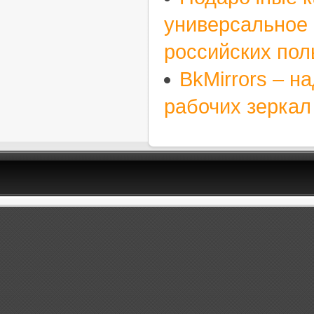
универсальное
российских пол
BkMirrors – н
рабочих зеркал