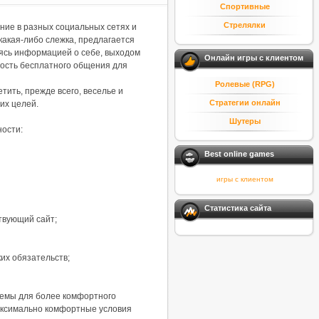
Спортивные
Стрелялки
ие в разных социальных сетях и
какая-либо слежка, предлагается
лясь информацией о себе, выходом
Онлайн игры с клиентом
ность бесплатного общения для
Ролевые (RPG)
ить, прежде всего, веселье и
Стратегии онлайн
их целей.
Шутеры
ности:
Best online games
игры с клиентом
Статистика сайта
ствующий сайт;
их обязательств;
темы для более комфортного
максимально комфортные условия