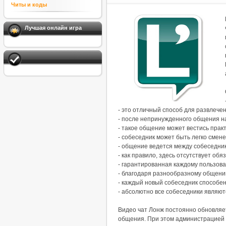
Читы и коды
Лучшая онлайн игра
- это отличный способ для развлечен
- после непринужденного общения н
- такое общение может вестись прак
- собеседник может быть легко смене
- общение ведется между собеседник
- как правило, здесь отсутствует об
- гарантированная каждому пользов
- благодаря разнообразному общени
- каждый новый собеседник способен
- абсолютно все собеседники являю
Видео чат Лонж постоянно обновляе
общения. При этом администрацией 