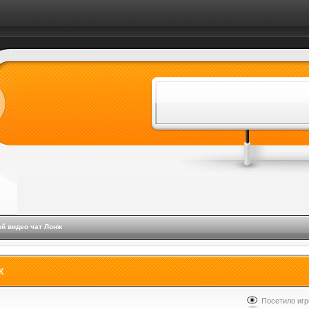
й видео чат Лонж
ж
Посетило игр