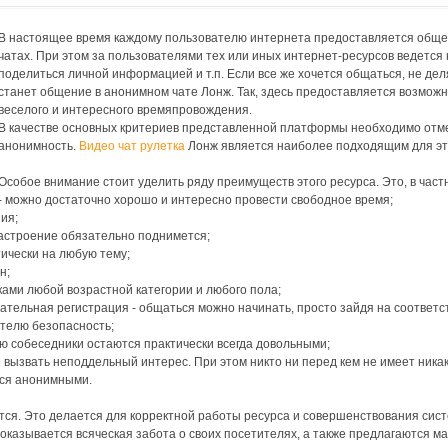
В настоящее время каждому пользователю интернета предоставляется общен
чатах. При этом за пользователями тех или иных интернет-ресурсов ведется 
поделиться личной информацией и т.п. Если все же хочется общаться, не де
станет общение в анонимном чате Лонж. Так, здесь предоставляется возмож
веселого и интересного времяпровождения.
В качестве основных критериев представленной платформы необходимо отмет
анонимность.
Видео чат рулетка
Лонж является наиболее подходящим для эт
Особое внимание стоит уделить ряду преимуществ этого ресурса. Это, в част
- можно достаточно хорошо и интересно провести свободное время;
ия;
астроение обязательно поднимется;
тически на любую тему;
н;
ами любой возрастной категории и любого пола;
язательная регистрация - общаться можно начинать, просто зайдя на соответ
ателю безопасность;
ю собеседники остаются практически всегда довольными;
 вызвать неподдельный интерес. При этом никто ни перед кем не имеет никак
тся анонимными.
тся. Это делается для корректной работы ресурса и совершенствования сис
оказывается всяческая забота о своих посетителях, а также предлагаются 