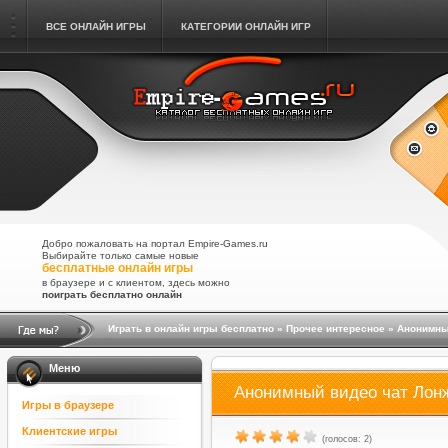
ВСЕ ОНЛАЙН ИГРЫ
КАТЕГОРИИ ОНЛАЙН ИГР
Добро пожаловать на портал Empire-Games.ru
Выбирайте только самые новые
бесплатные онлайн игры
в браузере и с клиентом, здесь можно
поиграть бесплатно онлайн
Играть в онлайн игры бесплатно
»
Прочее интересное
» Анонимны
Меню
Анонимный видео чат Лон
Игры в браузере
Клиентские игры
(голосов: 2)