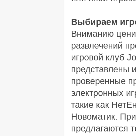
Выбираем игр
Вниманию цени
развлечений пр
игровой клуб J
представлены 
проверенные п
электронных иг
такие как НетЕ
Новоматик. Пр
предлагаются т