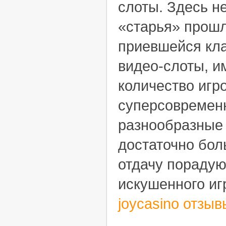
слоты. Здесь н
«старья» прошл
приевшейся кл
видео-слоты, 
количество игр
суперсовремен
разнообразные
достаточно бо
отдачу порадую
искушенного игр
joycasino отзыв