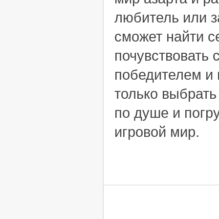
любитель или 
сможет найти се
почувствовать 
победителем и 
только выбрать
по душе и погр
игровой мир.