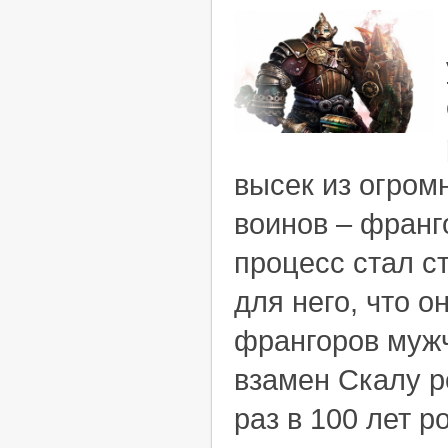
высек из огром
воинов – франг
процесс стал с
для него, что 
франгоров мужч
взамен Скалу р
раз в 100 лет 