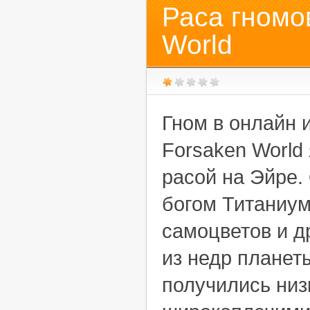
Раса гномо
World
Гном в онлайн 
Forsaken World
расой на Эйре.
богом Титаниу
самоцветов и д
из недр планеты
получились ни