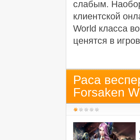
слабым. Наобор
клиентской онл
World класса в
ценятся в игро
Раса веспе
Forsaken W