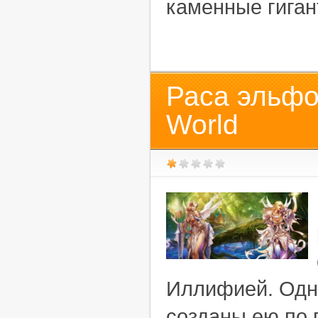
каменные гиган
Раса эльфо
World
Иллифией. Одн
созданы ею по 