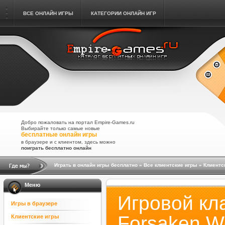
ВСЕ ОНЛАЙН ИГРЫ
КАТЕГОРИИ ОНЛАЙН ИГР
Добро пожаловать на портал Empire-Games.ru
Выбирайте только самые новые
бесплатные онлайн игры
в браузере и с клиентом, здесь можно
поиграть бесплатно онлайн
Играть в онлайн игры бесплатно
»
Все клиентские игры
»
Клиент
Меню
Игровой кл
Игры в браузере
Forsaken W
Клиентские игры