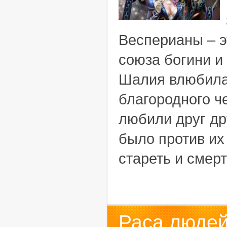
Весперианы – э
союза богини и
Шалия влюбилас
благородного ч
любили друг др
было против их
стареть и смерт
Раса людей