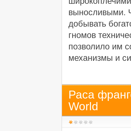
широкоплечими
выносливыми. 
добывать богат
гномов техниче
позволило им 
механизмы и с
Раса франг
World