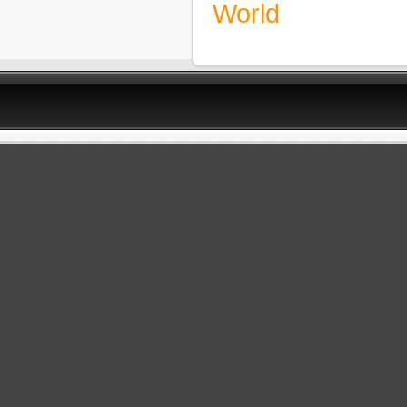
World