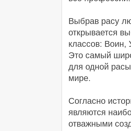
Выбрав расу лю
открывается вы
классов: Воин,
Это самый шир
для одной расы
мире.
Согласно истор
являются наиб
отважными соз