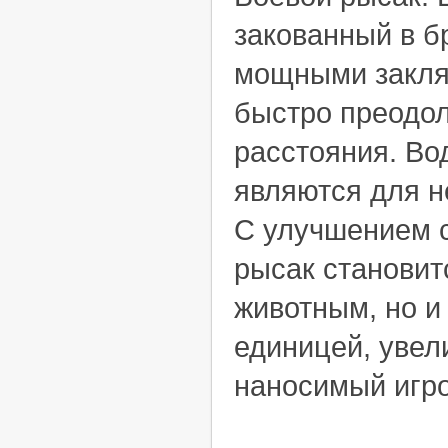
закованный в 
мощными закля
быстро преодол
расстояния. Во
являются для н
С улучшением 
рысак становит
животным, но и
единицей, увел
наносимый игр