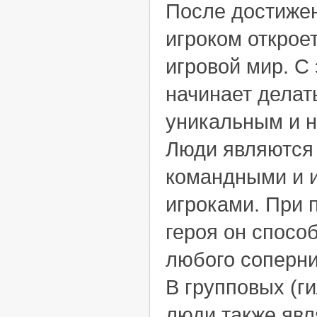
После достижен
игроком открое
игровой мир. С 
начинает делат
уникальным и 
Люди являются
командными и 
игроками. При 
героя он спосо
любого соперни
В групповых (г
люди также яв