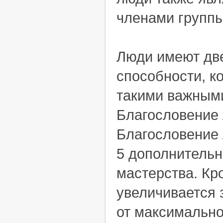
членами группы
Люди имеют дв
способности, к
такими важными
Благословение 
Благословение 
5 дополнительн
мастерства. Кр
увеличивается 
от максимально