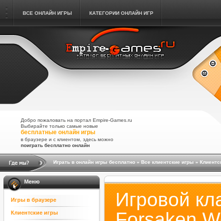
ВСЕ ОНЛАЙН ИГРЫ
КАТЕГОРИИ ОНЛАЙН ИГР
Добро пожаловать на портал Empire-Games.ru
Выбирайте только самые новые
бесплатные онлайн игры
в браузере и с клиентом, здесь можно
поиграть бесплатно онлайн
Играть в онлайн игры бесплатно
»
Все клиентские игры
»
Клиент
Меню
Игровой кл
Игры в браузере
Forsaken W
Клиентские игры