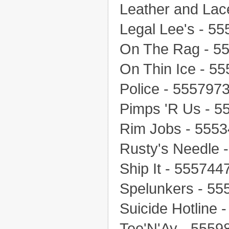
Leather and Lac
Legal Lee's - 5
On The Rag - 5
On Thin Ice - 5
Police - 555797
Pimps 'R Us - 5
Rim Jobs - 555
Rusty's Needle 
Ship It - 555744
Spelunkers - 55
Suicide Hotline 
Tee'N'Ay - 5559