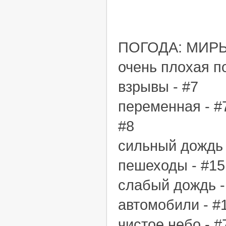
ПОГОДА: МИР
очень плохая п
взрывы - #7
переменная - #
#8
сильный дождь 
пешеходы - #15
слабый дождь -
автомобили - #
чистое небо - 