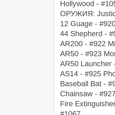
Hollywood - #10
ОРУЖИЯ: Justic
12 Guage - #920
44 Shepherd - #
AR200 - #922 Mi
AR50 - #923 Mo
AR50 Launcher -
AS14 - #925 Pho
Baseball Bat - 
Chainsaw - #927
Fire Extinguish
#1067