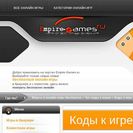
ВСЕ ОНЛАЙН ИГРЫ
КАТЕГОРИИ ОНЛАЙН ИГР
Добро пожаловать на портал Empire-Games.ru
Выбирайте только самые новые
бесплатные онлайн игры
в браузере и с клиентом, здесь можно
поиграть бесплатно онлайн
Играть в онлайн игры бесплатно
»
Чит коды к играм
» Коды к игре 
Меню
Коды к игре
Игры в браузере
Клиентские игры