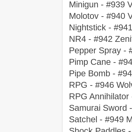
Minigun - #939 V
Molotov - #940 
Nightstick - #94
NR4 - #942 Zeni
Pepper Spray - 
Pimp Cane - #94
Pipe Bomb - #94
RPG - #946 Wolv
RPG Annihilator
Samurai Sword -
Satchel - #949 
Shock Paddles -