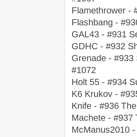
Flamethrower - 
Flashbang - #93
GAL43 - #931 Se
GDHC - #932 Sh
Grenade - #933 S
#1072
Holt 55 - #934 S
K6 Krukov - #93
Knife - #936 The
Machete - #937 
McManus2010 - 