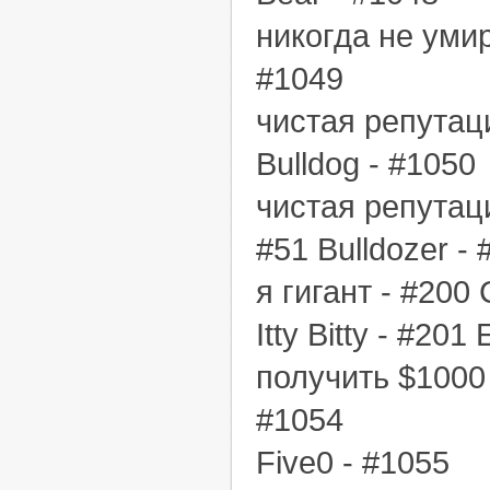
никогда не умир
#1049
чистая репутац
Bulldog - #1050
чистая репутац
#51 Bulldozer -
я гигант - #200
Itty Bitty - #201
получить $1000 
#1054
Five0 - #1055