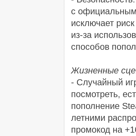
с официальным
исключает риск
из-за использо
способов попол
Жизненные сцен
- Случайный иг
посмотреть, ест
пополнение St
летними распр
промокод на +