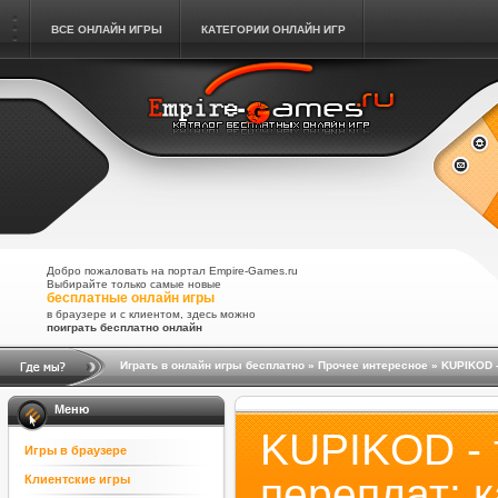
ВСЕ ОНЛАЙН ИГРЫ
КАТЕГОРИИ ОНЛАЙН ИГР
Добро пожаловать на портал Empire-Games.ru
Выбирайте только самые новые
бесплатные онлайн игры
в браузере и с клиентом, здесь можно
поиграть бесплатно онлайн
Играть в онлайн игры бесплатно
»
Прочее интересное
» KUPIKOD -
Меню
KUPIKOD - 
Игры в браузере
переплат: 
Клиентские игры