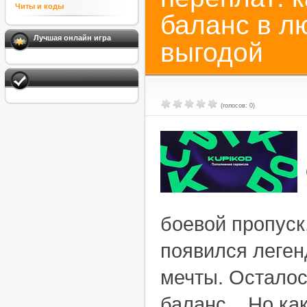
Читы и коды
баланс в л
Лучшая онлайн игра
выгодой
(голосов: 0)
боевой пропуск,
появился леген
мечты. Осталос
баланс... Но ка