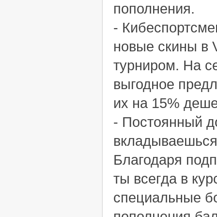
пополнения.
- Кибеспортсме
новые скины в V
турниром. На с
выгодное пред
их на 15% деше
- Постоянный д
вкладываешься
Благодаря подп
ты всегда в кур
специальные б
пополнения бал