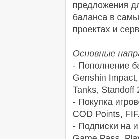
предложения д
баланса в самы
проектах и серв
Основные напра
- Пополнение б
Genshin Impact,
Tanks, Standoff
- Покупка игров
COD Points, FIF
- Подписки на 
Game Pass, Play