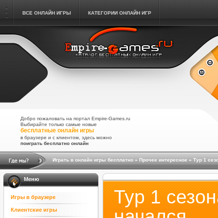
ВСЕ ОНЛАЙН ИГРЫ
КАТЕГОРИИ ОНЛАЙН ИГР
Добро пожаловать на портал Empire-Games.ru
Выбирайте только самые новые
бесплатные онлайн игры
в браузере и с клиентом, здесь можно
поиграть бесплатно онлайн
Играть в онлайн игры бесплатно
»
Прочее интересное
» Тур 1 сез
Меню
Тур 1 сезо
Игры в браузере
начался
Клиентские игры