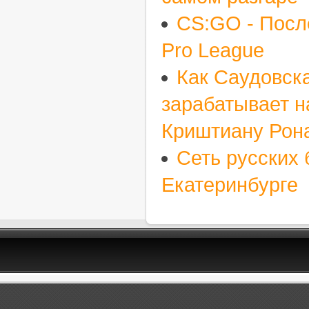
CS:GO - Посл
Pro League
Как Саудовск
зарабатывает н
Криштиану Рон
Сеть русских 
Екатеринбурге