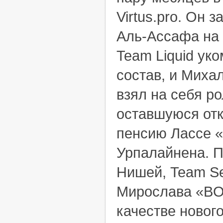
Virtus.pro. Он
Аль-Ассафа на
Team Liquid ук
состав, и Миха
взял на себя р
оставшуюся отк
пенсию Лассе
Урпалайнена. 
Нишей, Team Se
Мирослава «BO
качестве новог